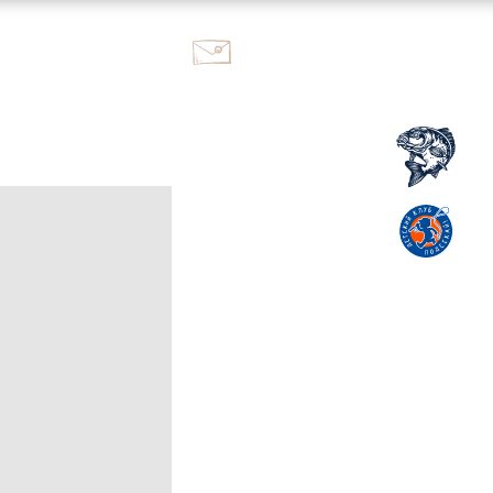
ok@kutuzovo.fish
+7 995 117-59-95