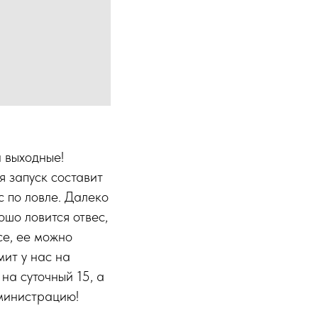
и выходные!
я запуск составит
с по ловле. Далеко
ошо ловится отвес,
се, ее можно
мит у нас на
на суточный 15, а
дминистрацию!