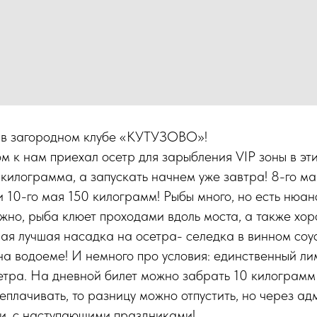
 в загородном клубе «КУТУЗОВО»!
м к нам приехал осетр для зарыбления VIP зоны в эт
килограмма, а запускать начнем уже завтра! 8-го ма
 и 10-го мая 150 килограмм! Рыбы много, но есть нюан
жно, рыба клюет проходами вдоль моста, а также хор
ая лучшая насадка на осетра- селедка в винном соу
на водоеме! И немного про условия: единственный ли
етра. На дневной билет можно забрать 10 килограмм 
реплачивать, то разницу можно отпустить, но через а
ми, с наступающими праздниками!