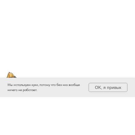
Мы используем куки, потому что без них вообще
OK, я привык
ничего не работает.
Приглашаем посетить нашу
Русскую баню на дровах!
Подробнее