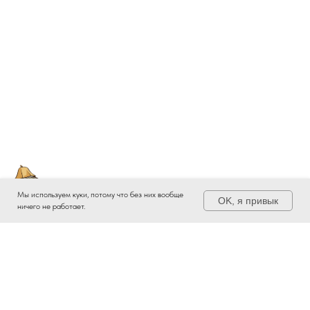
Мы используем куки, потому что без них вообще
OK, я привык
ничего не работает.
Приглашаем посетить нашу
Русскую баню на дровах!
Подробнее