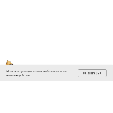
Мы используем куки, потому что без них вообще
OK, я привык
ничего не работает.
Приглашаем посетить нашу
Русскую баню на дровах!
Подробнее