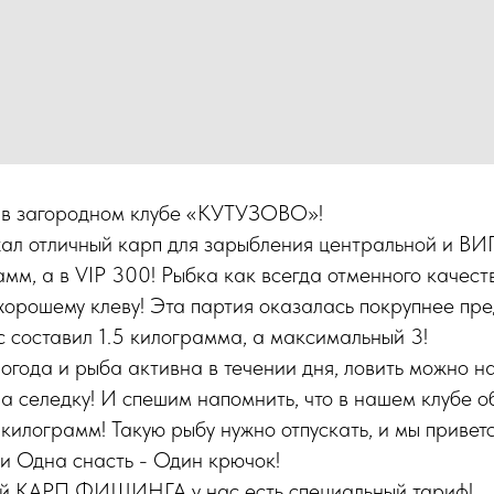
 в загородном клубе «КУТУЗОВО»!
ал отличный карп для зарыбления центральной и ВИП
мм, а в VIP 300! Рыбка как всегда отменного качест
орошему клеву! Эта партия оказалась покрупнее пр
 составил 1.5 килограмма, а максимальный 3!
огода и рыба активна в течении дня, ловить можно на
а селедку! И спешим напомнить, что в нашем клубе о
 килограмм! Такую рыбу нужно отпускать, и мы привет
и Одна снасть - Один крючок!
ей КАРП ФИШИНГА у нас есть специальный тариф!