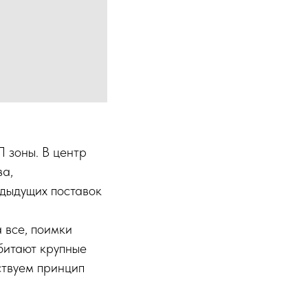
 зоны. В центр
ва,
едыдущих поставок
 все, поимки
битают крупные
ствуем принцип