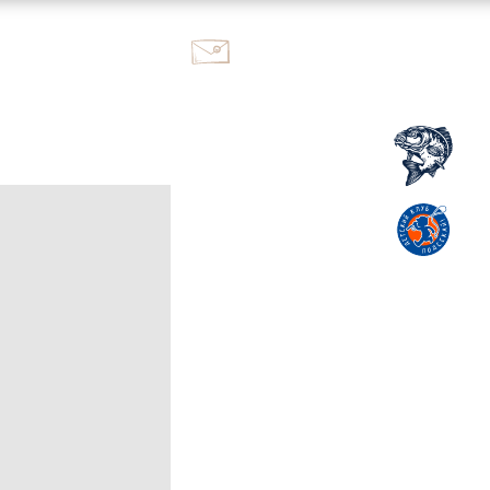
ok@kutuzovo.fish
+7 995 117-59-95