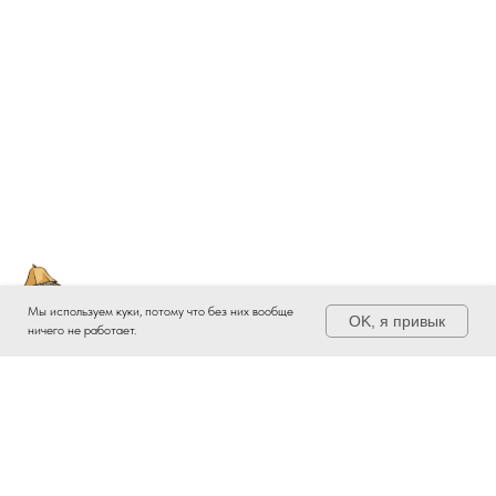
Мы используем куки, потому что без них вообще
OK, я привык
ничего не работает.
Приглашаем посетить нашу
Русскую баню на дровах!
Подробнее