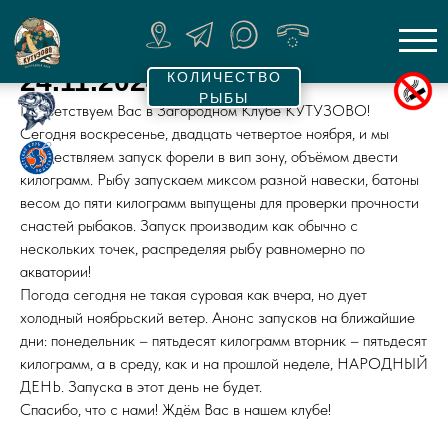
24.11.2024
КОЛИЧЕСТВО
РЫБЫ
Приветствуем Вас в Загородном Клубе КУТУЗОВО!
Сегодня воскресенье, двадцать четвертое ноября, и мы
осуществляем запуск форели в вип зону, объёмом двести
килограмм. Рыбу запускаем миксом разной навески, батоны
весом до пяти килограмм выпущены для проверки прочности
снастей рыбаков. Запуск производим как обычно с
нескольких точек, распределяя рыбу равномерно по
акватории!
Погода сегодня не такая суровая как вчера, но дует
холодный ноябрьский ветер. Анонс запусков на ближайшие
дни: понедельник – пятьдесят килограмм вторник – пятьдесят
килограмм, а в среду, как и на прошлой неделе, НАРОДНЫЙ
ДЕНЬ. Запуска в этот день не будет.
Спасибо, что с нами! Ждём Вас в нашем клубе!