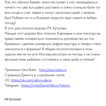
Как это обычно бывает зима наступает у нас неожиданно,и
ничего что уже все давно растаяло и опять осень,но были тут
дни когда и снег лежал и минус несколько дней с ветром
был! Рыбаки на то и больные люди,что едут ловить в любую
погоду!
В этот раз посетил водоем РК Кутузово
Раньше этот водоем был типично Карповым и мне никогда не
представлял интереса,но поменялось руководство,за год
буквально сделали шикарную инфраструктуру и теперь стали
заниматься и форелью! В общем посетил,половил в этом
чудном месте на юге Москвы,несмотря на погоду и не очень
веселый клев, рыбалка состоялась и свою рыбу я поймал!
Приманки Jara Baits -
http://jara-baits.ru
Cтраница Дениса в социальных сетях:
VK:
https://vk.com/vikhrovdenis
Telegram :
https://t.me/DenisVikhrovFishing
РК Кутузово