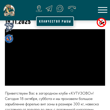
19.11.2025
КОЛИЧЕСТВО РЫБЫ
Приветствуем Вас в загородном клубе «КУТУЗОВО»!
Сегодня 18 октября, суббота и мы произвели большое
зарыбление форелью вип зоны в размере 300 кг, навеска
составила от полутра до двух с половинной килограмм.