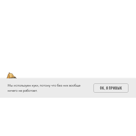
Мы используем куки, потому что без них вообще
OK, я привык
ничего не работает.
Приглашаем посетить нашу
Русскую баню на дровах!
Подробнее