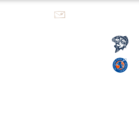
ok@kutuzovo.fish
+7 995 117-59-95