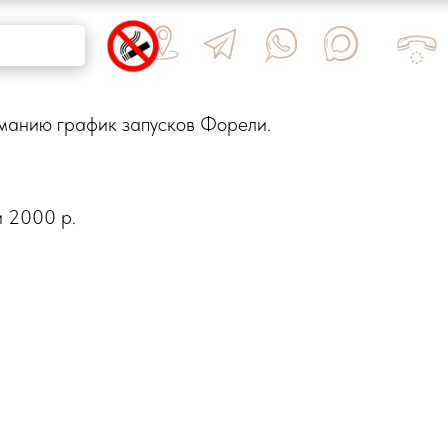
ЕСТВО
БЫ
манию график запусков Форели.
и 2000 р.