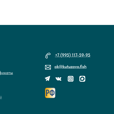
+7 (995) 117-59-95
ok@kutuzovo.fish
фикаты
й