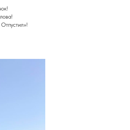
чок!
лова!
 Отпустил»!