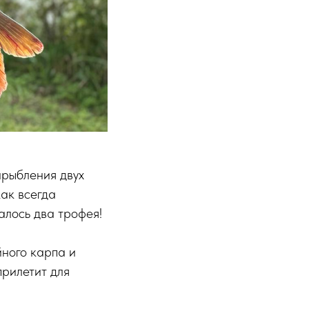
арыбления двух
как всегда
алось два трофея!
ного карпа и
рилетит для