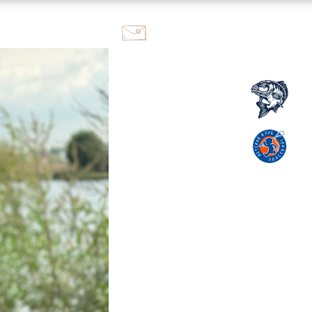
ok@kutuzovo.fish
+7 995 117-59-95